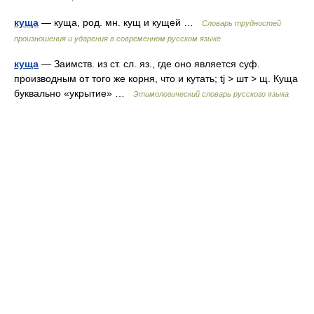
куща
— куща, род. мн. кущ и кущей …
Словарь трудностей
произношения и ударения в современном русском языке
куща
— Заимств. из ст. сл. яз., где оно является суф.
производным от того же корня, что и кутать; tj > шт > щ. Куща
буквально «укрытие» …
Этимологический словарь русского языка