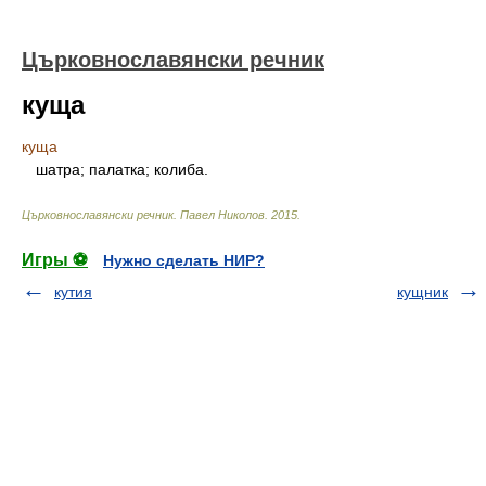
Църковнославянски речник
куща
куща
шатра; палатка; колиба.
Църковнославянски речник
.
Павел Николов
.
2015
.
Игры ⚽
Нужно сделать НИР?
кутия
кущник