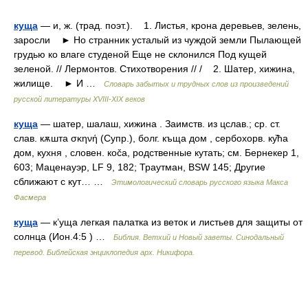
куща
— и, ж. (трад. поэт.). 1. Листья, крона деревьев, зелень,
заросли ► Но странник усталый из чуждой земли Пылающей
грудью ко влаге студеной Еще не склонился Под кущей
зеленой. // Лермонтов. Стихотворения // / 2. Шатер, хижина,
жилище. ► И …
Словарь забытых и трудных слов из произведений
русской литературы ХVIII-ХIХ веков
куща
— шатер, шалаш, хижина . Заимств. из цслав.; ср. ст.
слав. кѫшта σκηνή (Супр.), болг. къща дом , сербохорв. ку̏ħа
дом, кухня , словен. коčа, родственные кутать; см. Бернекер 1,
603; Маценауэр, LF 9, 182; Траутман, ВSW 145; Другие
сближают с кут… …
Этимологический словарь русского языка Макса
Фасмера
куща
— к’уща легкая палатка из веток и листьев для защиты от
солнца (Ион.4:5 ) …
Библия. Ветхий и Новый заветы. Синодальный
перевод. Библейская энциклопедия арх. Никифора.