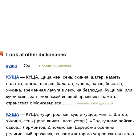
Look at other dictionaries:
куща
— См …
Словарь синонимов
КУЩА
— КУЩА, щица жен. сень, скиния, шатер, наметь,
палатка, ставка, шалаш, балаган, курень, навес, беселка;
хижина, временная лачуга в лесу, на безлюдьи. Кущи мн. или
кучки южн., зап. жидовский вешний праздник в память
странствия с Моисеем; все… …
Толковый словарь Даля
КУЩА
— КУЩА, кущи, род. мн. кущ и кущей, жен. 1. Шатер,
хижина, сень (церк. книжн., поэт. устар.). «Под кущами райских
садов.» Лермонтов. 2. только мн. Еврейский осенний
религиозный праздник, во время которого устраиваются около