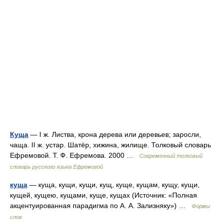
Куща
— I ж. Листва, крона дерева или деревьев; заросли,
чаща. II ж. устар. Шатёр, хижина, жилище. Толковый словарь
Ефремовой. Т. Ф. Ефремова. 2000 …
Современный толковый
словарь русского языка Ефремовой
куща
— куща, кущи, кущи, кущ, куще, кущам, кущу, кущи,
кущей, кущею, кущами, куще, кущах (Источник: «Полная
акцентуированная парадигма по А. А. Зализняку») …
Формы
слов