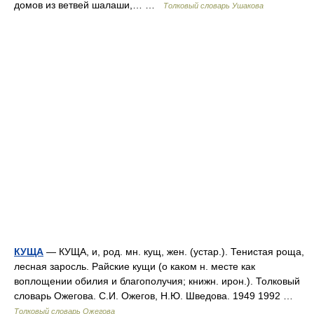
домов из ветвей шалаши,… …
Толковый словарь Ушакова
КУЩА
— КУЩА, и, род. мн. кущ, жен. (устар.). Тенистая роща,
лесная заросль. Райские кущи (о каком н. месте как
воплощении обилия и благополучия; книжн. ирон.). Толковый
словарь Ожегова. С.И. Ожегов, Н.Ю. Шведова. 1949 1992 …
Толковый словарь Ожегова